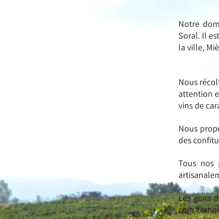
Notre doma
Soral. Il 
la ville, M
Nous récol
attention 
vins de car
Nous propo
des confitu
Tous nos p
artisanalem
Les gens d
coin tranq