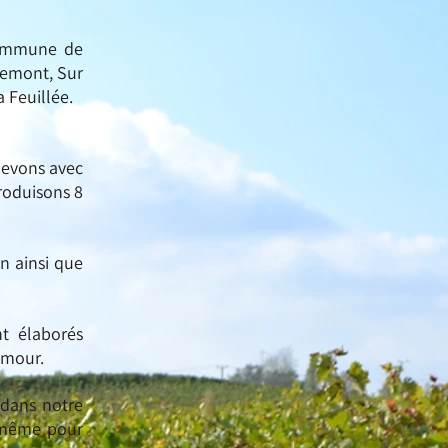
 commune de
gemont, Sur
a Feuillée.
levons avec
roduisons 8
n ainsi que
nt élaborés
 amour.
 dans notre
e même pour