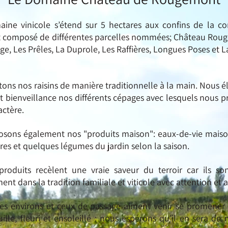
ine vinicole s’étend sur 5 hectares aux confins de la
est composé de différentes parcelles nommées; Château Rou
iège, Les Prêles, La Duprole, Les Raffières, Longues Poses et L
tons nos raisins de manière traditionnelle à la main. Nous é
et bienveillance nos différents cépages avec lesquels nous p
actère.
sons également nos "produits maison": eaux-de-vie maiso
res et quelques lég
umes du jardin selon la saison.
roduits recèlent une vraie saveur du terroir car ils so
ent dans la tradition familiale et viticole avec attention et
es environs et ceux de passage aiment venir se promener
uille, fleuri et ensoleillé : nous espérons qu’il en sera d