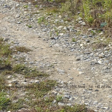
 Paul et Annie Dupraz - 42, Creux-de-Boisset, 1286 Soral - Tél. +41 22 756