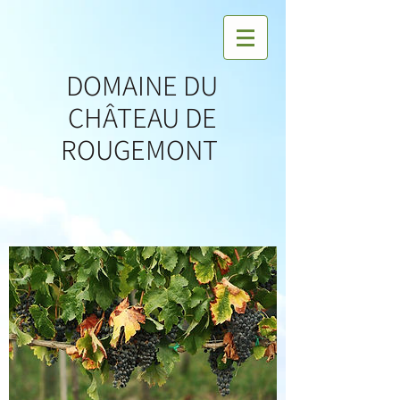
DOMAINE DU
CHÂTEAU DE
ROUGEMONT